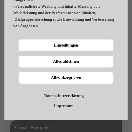
- Personalisierte Werbung und Inhalte, Messung von
Werbeleistung und der Performance von Inhalten,
Zielgruppenforschung sowie Entwicklung und Verbesserung
Fahrzeugdetails
von Angeboten
Für jede Art von Urlaub
Einstellungen
9-Sitze
Anhängerkupplung
Alles ablehnen
Auf Wunsch mit Schneeketten und Dachbox
(pro Tag je 9,00 Euro)
Alles akzeptieren
Datenschutzerklärung
Preis pro Tag: 98,00€/Tag
Impressum
Klasse: Kompakt